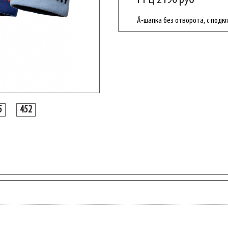
Ä-шапка без отворота, с подк
5
452